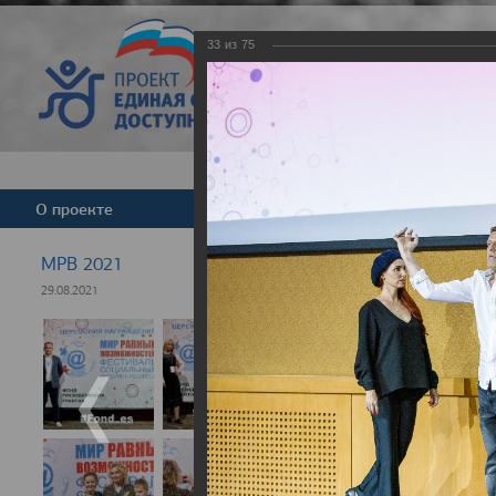
33
из
75
Версия для слабовид
О проекте
Команда
Новости
МРВ 2021
29.08.2021