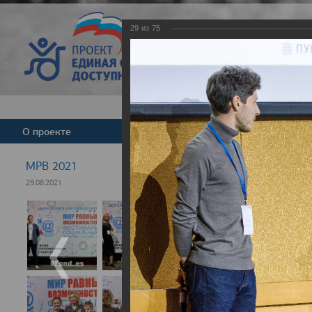
29
из
75
Версия для слабовид
О проекте
Команда
Новости
МРВ 2021
29.08.2021