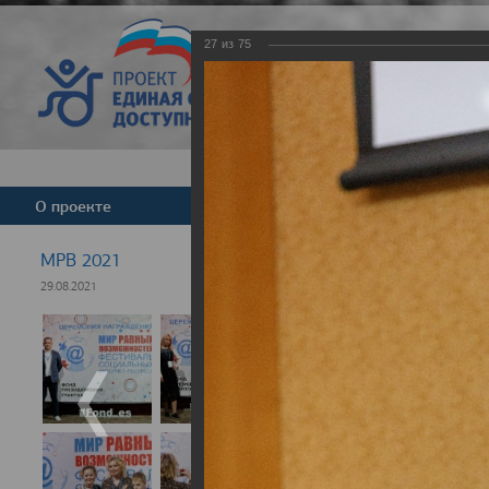
27
из
75
Версия для слабовид
О проекте
Команда
Новости
МРВ 2021
29.08.2021