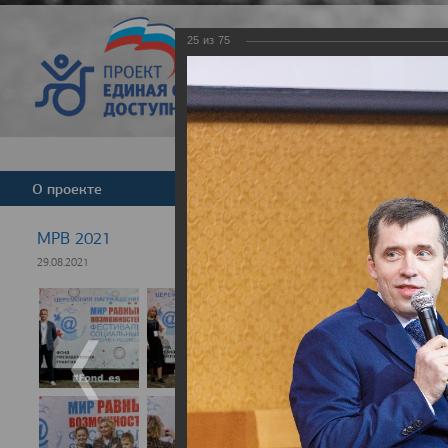
25
из
75
Версия для слабовид
О проекте
Команда
Новости
МРВ 2021
29.08.2021