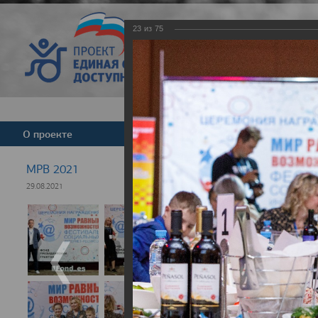
23
из
75
Версия для слабовид
О проекте
Команда
Новости
МРВ 2021
29.08.2021