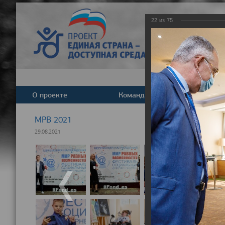
22
из
75
О проекте
Команда
Новост
МРВ 2021
29.08.2021