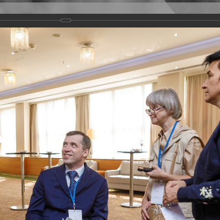
Версия для слабовидящих
Задать вопрос
и
Деятельность
Базы данных