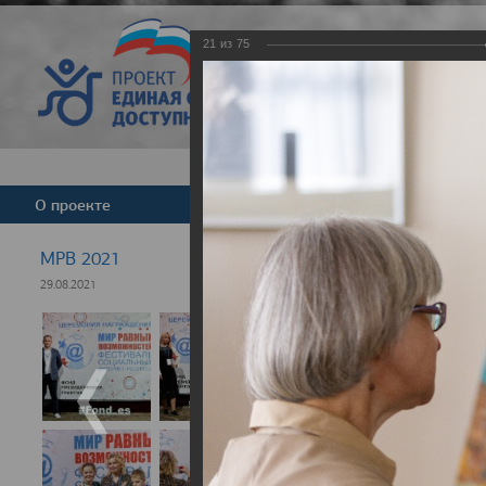
21
из
75
Версия для слабовид
О проекте
Команда
Новости
МРВ 2021
29.08.2021