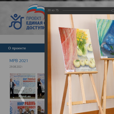
20
из
75
Версия для слабовид
О проекте
Команда
Новости
МРВ 2021
29.08.2021