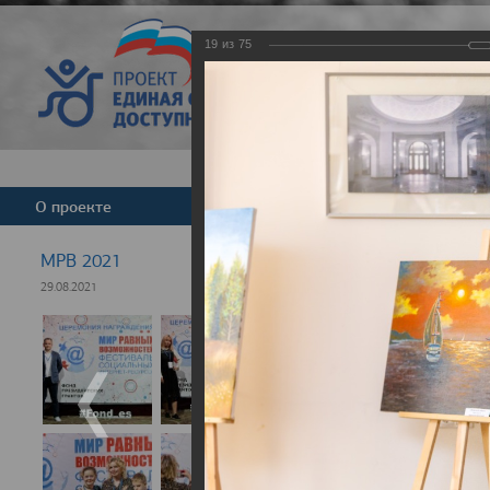
19
из
75
Версия для слабовид
О проекте
Команда
Новости
МРВ 2021
29.08.2021