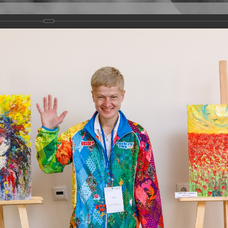
Версия для слабовидящих
Задать вопрос
и
Деятельность
Базы данных