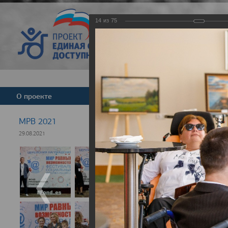
14
из
75
Версия для слабовид
О проекте
Команда
Новости
МРВ 2021
29.08.2021