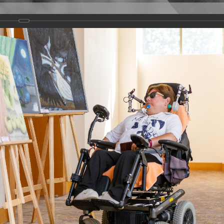
Версия для слабовидящих
Задать вопрос
и
Деятельность
Базы данных