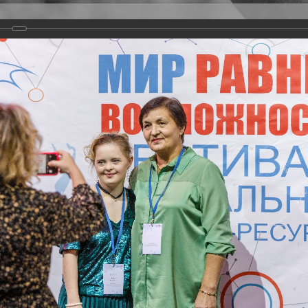
Версия для слабовидящих
Задать вопрос
и
Деятельность
Базы данных