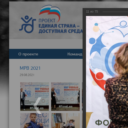
11
из
75
О проекте
Команда
Новост
МРВ 2021
29.08.2021