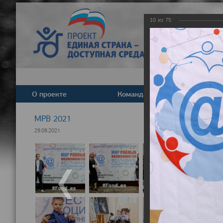
10
из
75
О проекте
Команда
Новост
МРВ 2021
29.08.2021