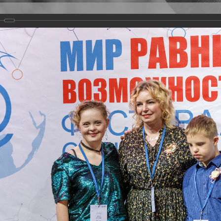
Версия для слабовидящих
Задать вопрос
и
Деятельность
Базы данных