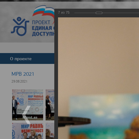
7
из
75
Версия для слабовид
О проекте
Команда
Новости
МРВ 2021
29.08.2021