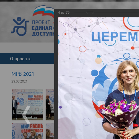
4
из
75
Версия для слабовид
О проекте
Команда
Новости
МРВ 2021
29.08.2021