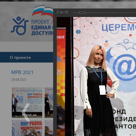
2
из
75
Версия для слабовид
О проекте
Команда
Новости
МРВ 2021
29.08.2021