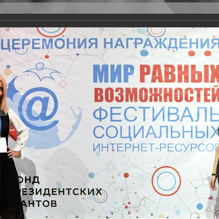
Версия для слабовидящих
Задать вопрос
и
Деятельность
Базы данных