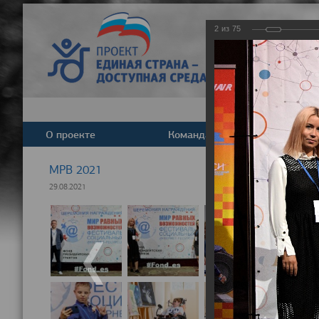
2
из
75
О проекте
Команда
Новост
МРВ 2021
29.08.2021