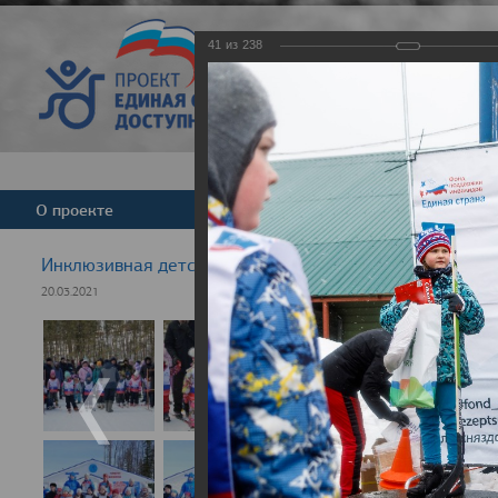
41
из
238
Версия для слабовид
О проекте
Команда
Новости
Инклюзивная детская гонка "Лыжня здоровья" 2021
20.03.2021