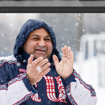
Версия для слабовидящих
Задать вопрос
и
Деятельность
Базы данных
21