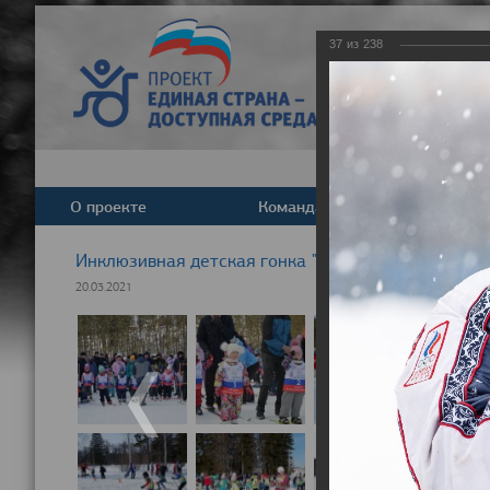
37
из
238
О проекте
Команда
Новост
Инклюзивная детская гонка "Лыжня здоровья" 20
20.03.2021