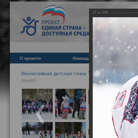
37
из
238
О проекте
Команда
Новост
Инклюзивная детская гонка "Лыжня здоровья" 20
20.03.2021