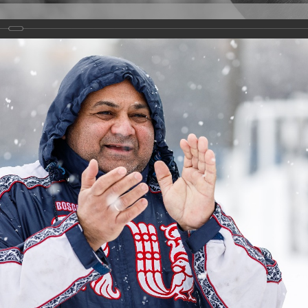
Версия для слабовидящих
Задать вопрос
и
Деятельность
Базы данных
21