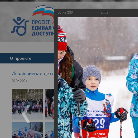
30
из
238
Версия для слабовид
О проекте
Команда
Новости
Инклюзивная детская гонка "Лыжня здоровья" 2021
20.03.2021