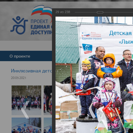
29
из
238
Версия для слабовид
О проекте
Команда
Новости
Инклюзивная детская гонка "Лыжня здоровья" 2021
20.03.2021