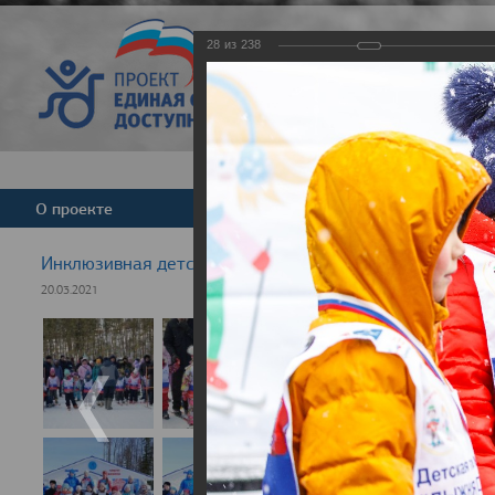
28
из
238
Версия для слабовид
О проекте
Команда
Новости
Инклюзивная детская гонка "Лыжня здоровья" 2021
20.03.2021