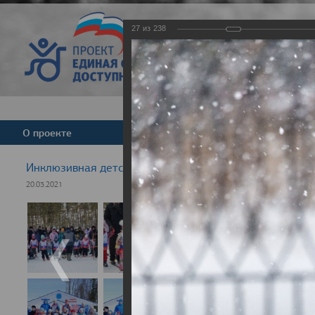
27
из
238
Версия для слабовид
О проекте
Команда
Новости
Инклюзивная детская гонка "Лыжня здоровья" 2021
20.03.2021