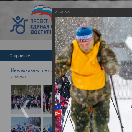
22
из
238
Версия для слабовид
О проекте
Команда
Новости
Инклюзивная детская гонка "Лыжня здоровья" 2021
20.03.2021