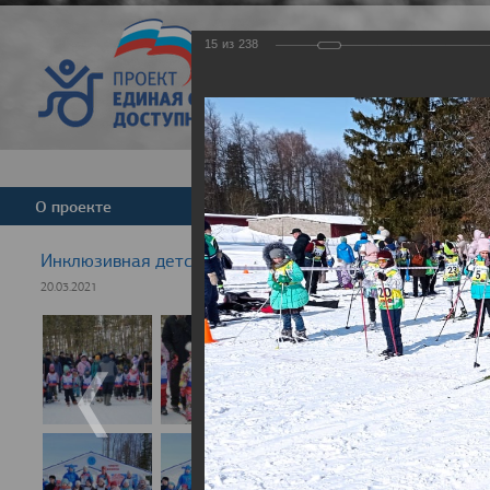
15
из
238
Версия для слабовид
О проекте
Команда
Новости
Инклюзивная детская гонка "Лыжня здоровья" 2021
20.03.2021