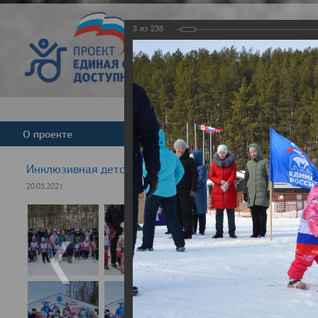
3
из
238
Версия для слабовид
О проекте
Команда
Новости
Инклюзивная детская гонка "Лыжня здоровья" 2021
20.03.2021