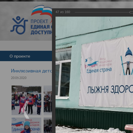
47
из
160
Версия для слабовид
О проекте
Команда
Новости
Инклюзивная детская гонка "Лыжня здоровья" 2020
20.03.2020