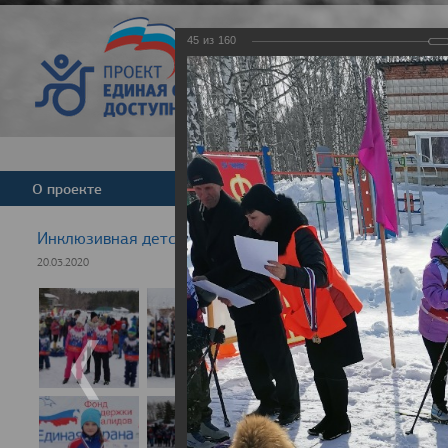
45
из
160
Версия для слабовид
О проекте
Команда
Новости
Инклюзивная детская гонка "Лыжня здоровья" 2020
20.03.2020