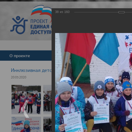
38
из
160
Версия для слабовид
О проекте
Команда
Новости
Инклюзивная детская гонка "Лыжня здоровья" 2020
20.03.2020