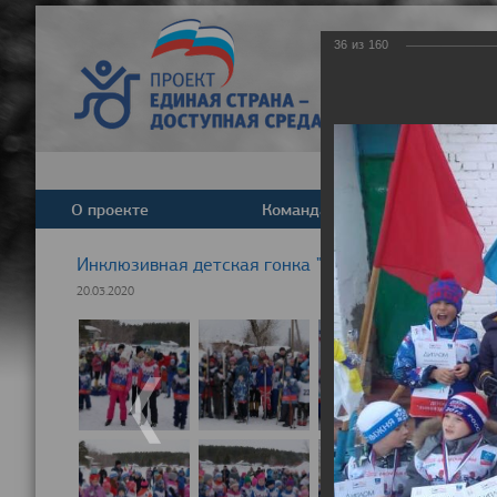
36
из
160
О проекте
Команда
Новост
Инклюзивная детская гонка "Лыжня здоровья" 20
20.03.2020