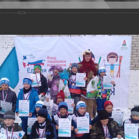
Версия для слабовидящих
Задать вопрос
и
Деятельность
Базы данных
20