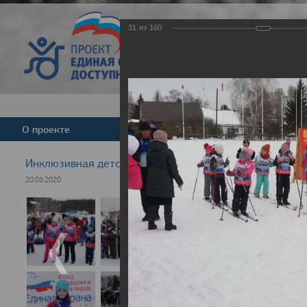
31
из
160
Версия для слабовид
О проекте
Команда
Новости
Инклюзивная детская гонка "Лыжня здоровья" 2020
20.03.2020