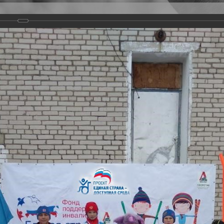
Версия для слабовидящих
Задать вопрос
и
Деятельность
Базы данных
20