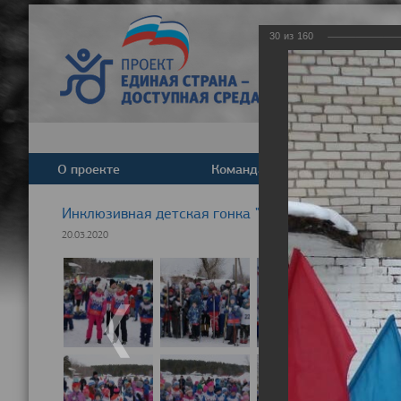
30
из
160
О проекте
Команда
Новост
Инклюзивная детская гонка "Лыжня здоровья" 20
20.03.2020