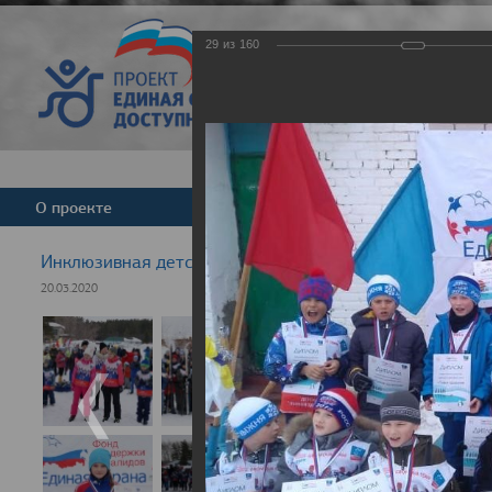
29
из
160
Версия для слабовид
О проекте
Команда
Новости
Инклюзивная детская гонка "Лыжня здоровья" 2020
20.03.2020