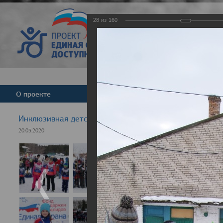
28
из
160
Версия для слабовид
О проекте
Команда
Новости
Инклюзивная детская гонка "Лыжня здоровья" 2020
20.03.2020