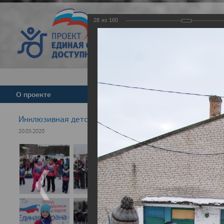
28
из
160
Версия для слабовид
О проекте
Команда
Новости
Инклюзивная детская гонка "Лыжня здоровья" 2020
20.03.2020