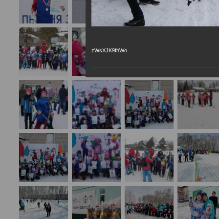
zWsXJK9fhWo