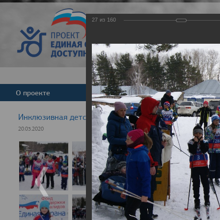
27
из
160
Версия для слабовид
О проекте
Команда
Новости
Инклюзивная детская гонка "Лыжня здоровья" 2020
20.03.2020