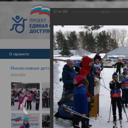
27
из
160
Версия для слабовид
О проекте
Команда
Новости
Инклюзивная детская гонка "Лыжня здоровья" 2020
20.03.2020