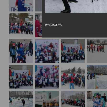
zWsXJK9fhWo