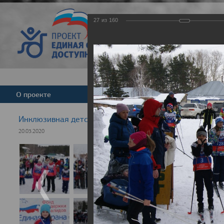
27
из
160
Версия для слабовид
О проекте
Команда
Новости
Инклюзивная детская гонка "Лыжня здоровья" 2020
20.03.2020