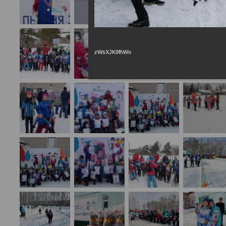
zWsXJK9fhWo