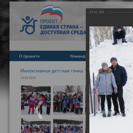
24
из
160
О проекте
Команда
Новост
Инклюзивная детская гонка "Лыжня здоровья" 20
20.03.2020