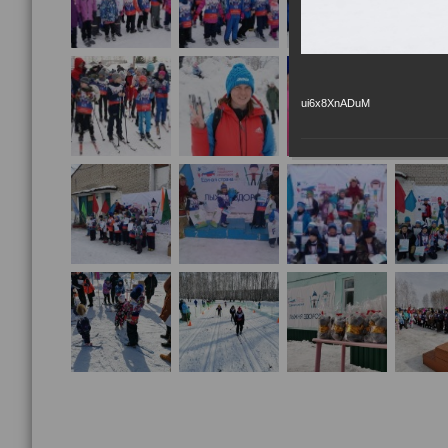
ui6x8XnADuM