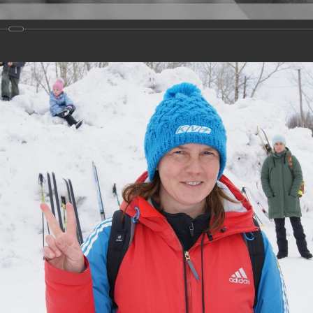
Версия для слабовидящих
Задать вопрос
и
Деятельность
Базы данных
20