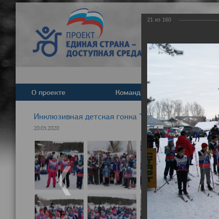
21
из
160
О проекте
Команда
Новост
Инклюзивная детская гонка "Лыжня здоровья" 20
20.03.2020