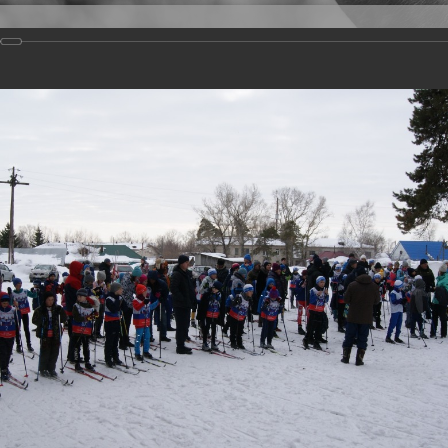
Версия для слабовидящих
Задать вопрос
и
Деятельность
Базы данных
20