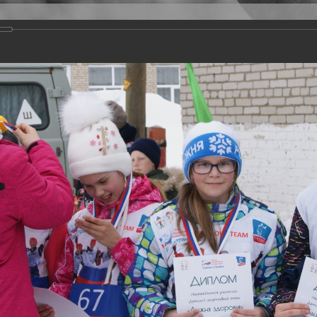
Версия для слабовидящих
Задать вопрос
и
Деятельность
Базы данных
20