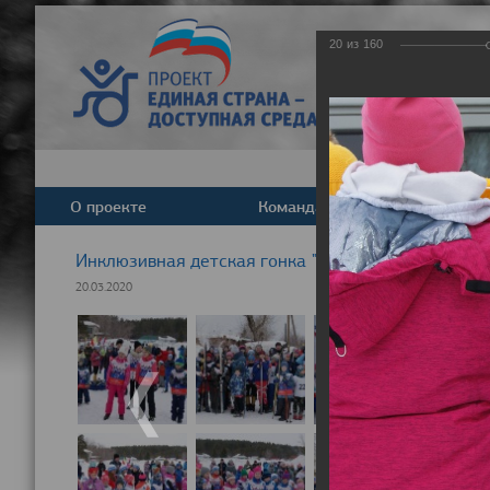
20
из
160
О проекте
Команда
Новост
Инклюзивная детская гонка "Лыжня здоровья" 20
20.03.2020