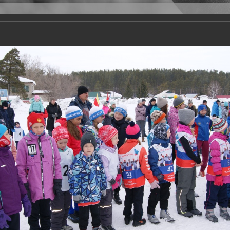
Версия для слабовидящих
Задать вопрос
и
Деятельность
Базы данных
20