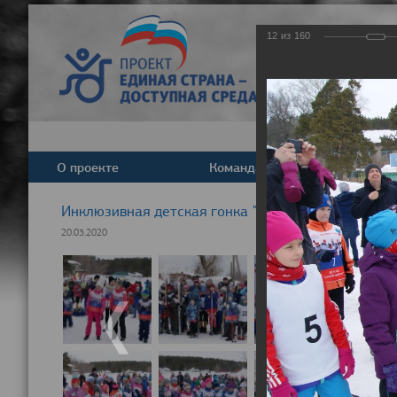
12
из
160
О проекте
Команда
Новост
Инклюзивная детская гонка "Лыжня здоровья" 20
20.03.2020