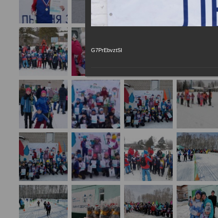
G7PrEbvztSI