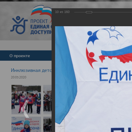
10
из
160
Версия для слабовид
О проекте
Команда
Новости
Инклюзивная детская гонка "Лыжня здоровья" 2020
20.03.2020