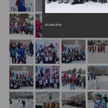
6U-slVGJFhA