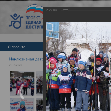
2
из
160
Версия для слабовид
О проекте
Команда
Новости
Инклюзивная детская гонка "Лыжня здоровья" 2020
20.03.2020