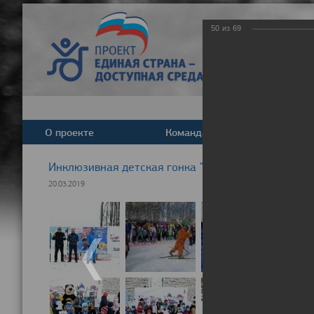
50
из
69
О проекте
Команда
Новост
Инклюзивная детская гонка "Лыжня здоровья" 20
20.03.2019