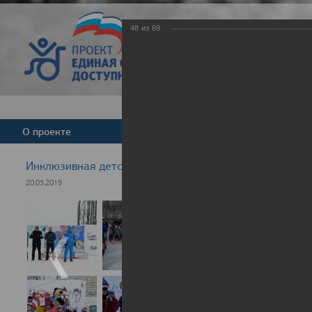
48
из
69
Версия для слабовид
О проекте
Команда
Новости
Инклюзивная детская гонка "Лыжня здоровья" 2019
20.03.2019