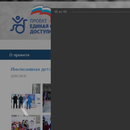
46
из
69
Версия для слабовид
О проекте
Команда
Новости
Инклюзивная детская гонка "Лыжня здоровья" 2019
20.03.2019