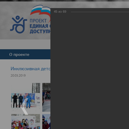
45
из
69
Версия для слабовид
О проекте
Команда
Новости
Инклюзивная детская гонка "Лыжня здоровья" 2019
20.03.2019